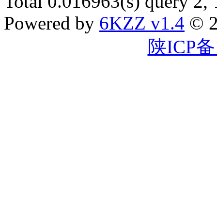
Total 0.016963(s) query 2,
Powered by
6KZZ v1.4
© 2
陕ICP备1