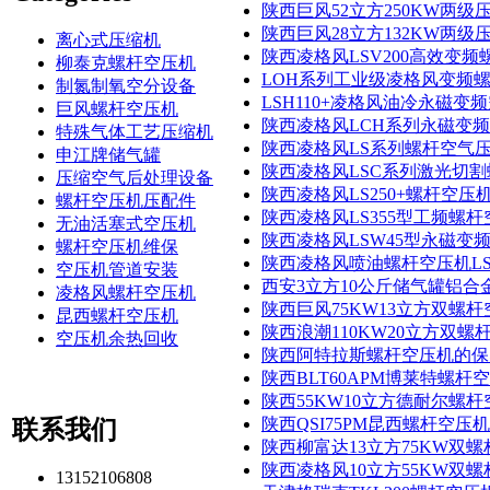
陕西巨风52立方250KW两
陕西巨风28立方132KW两
离心式压缩机
陕西凌格风LSV200高效变
柳泰克螺杆空压机
LOH系列工业级凌格风变频
制氮制氧空分设备
LSH110+凌格风油冷永磁
巨风螺杆空压机
陕西凌格风LCH系列永磁变
特殊气体工艺压缩机
陕西凌格风LS系列螺杆空气
申江牌储气罐
陕西凌格风LSC系列激光切
压缩空气后处理设备
陕西凌格风LS250+螺杆空
螺杆空压机压配件
陕西凌格风LS355型工频螺
无油活塞式空压机
陕西凌格风LSW45型永磁变
螺杆空压机维保
陕西凌格风喷油螺杆空压机LS
空压机管道安装
西安3立方10公斤储气罐铝合
凌格风螺杆空压机
陕西巨风75KW13立方双
昆西螺杆空压机
陕西浪潮110KW20立方双
空压机余热回收
陕西阿特拉斯螺杆空压机的保
陕西BLT60APM博莱特螺
陕西55KW10立方德耐尔螺
陕西QSI75PM昆西螺杆空压
联系我们
陕西柳富达13立方75KW双
陕西凌格风10立方55KW
13152106808