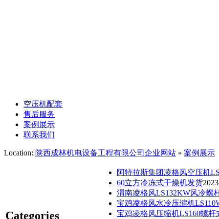
空压机管道安装
凌格风螺杆空压机
昆西螺杆空压机
空压机余热回收
空压机配套
售后服务
案例展示
联系我们
Location:
陕西成林机电设备工程有限公司企业网站
»
案例展示
阿特拉斯集团凌格风空压机L
60立方冷冻式干燥机发货
2023
渭南凌格风LS132KW风冷
宝鸡凌格风水冷压缩机LS11
Categories
宝鸡凌格风压缩机LS160螺