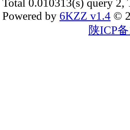
Total 0.010313(s) query 2,
Powered by
6KZZ v1.4
© 2
陕ICP备1