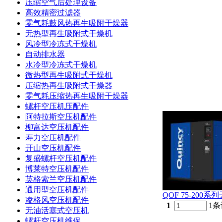
压缩空气后处理设备
高效精密过滤器
零气耗鼓风热再生吸附干燥器
无热型再生吸附式干燥机
风冷型冷冻式干燥机
自动排水器
水冷型冷冻式干燥机
微热型再生吸附式干燥机
压缩热再生吸附式干燥器
零气耗压缩热再生吸附干燥器
螺杆空压机压配件
阿特拉斯空压机配件
柳富达空压机配件
寿力空压机配件
开山空压机配件
复盛螺杆空压机配件
博莱特空压机配件
英格索兰空压机配件
通用型空压机配件
QOF 75-200
凌格风空压机配件
1
1条
无油活塞式空压机
螺杆空压机维保