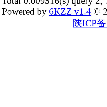
Total 0.009516(s) query 2,
Powered by
6KZZ v1.4
© 2
陕ICP备1