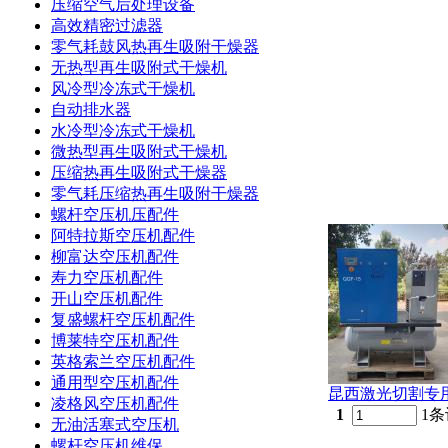
压缩空气后处理设备
高效精密过滤器
零气耗鼓风热再生吸附干燥器
无热型再生吸附式干燥机
风冷型冷冻式干燥机
自动排水器
水冷型冷冻式干燥机
微热型再生吸附式干燥机
压缩热再生吸附式干燥器
零气耗压缩热再生吸附干燥器
螺杆空压机压配件
阿特拉斯空压机配件
柳富达空压机配件
寿力空压机配件
开山空压机配件
复盛螺杆空压机配件
博莱特空压机配件
英格索兰空压机配件
通用型空压机配件
昆西激光切割专
凌格风空压机配件
1
1条
无油活塞式空压机
螺杆空压机维保